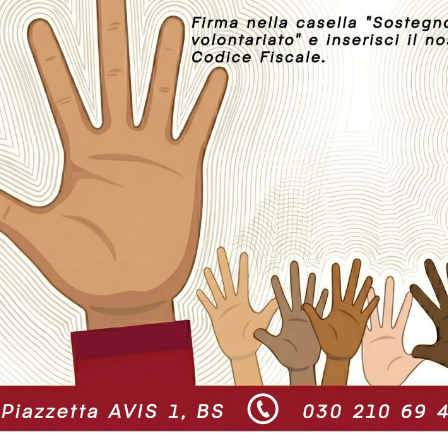
 ha ricordato i suoi AVISINI
Pietro, super avisino da r
ti
Leggi tutto
gi tutto