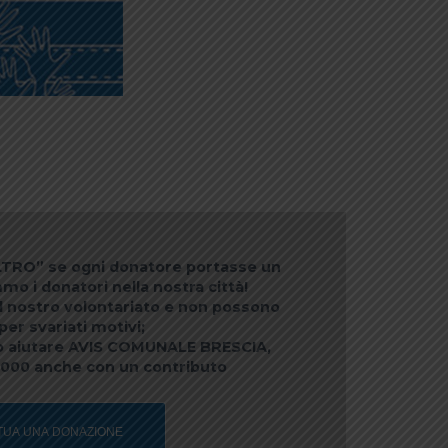
TRO” se ogni donatore portasse un
o i donatori nella nostra città!
al nostro volontariato e non possono
er svariati motivi;
può aiutare AVIS COMUNALE BRESCIA,
×1000 anche con un contributo
TUA UNA DONAZIONE