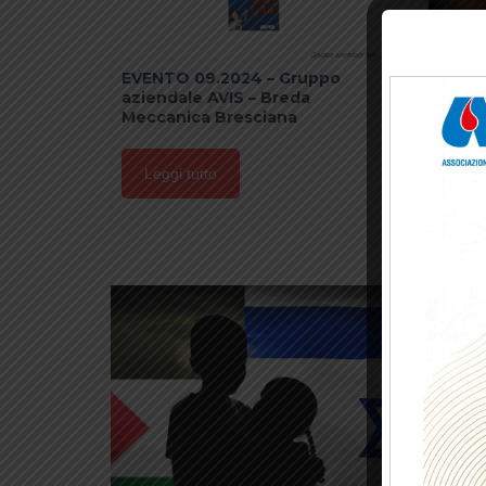
EVENTO 09.2024 – Gruppo
Stra
aziendale AVIS – Breda
Meccanica Bresciana
Leg
Leggi tutto