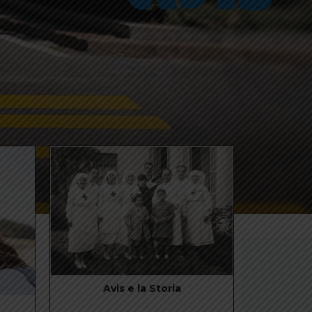
.
La fondazione e le origini dell'Avis a
Brescia
MAGGIORI INFO
Se sei un tesserato puoi utilizzare questo spazio per
comunicare eventuali variazioni ai tuoi dati.
Entra
Avis e la Storia