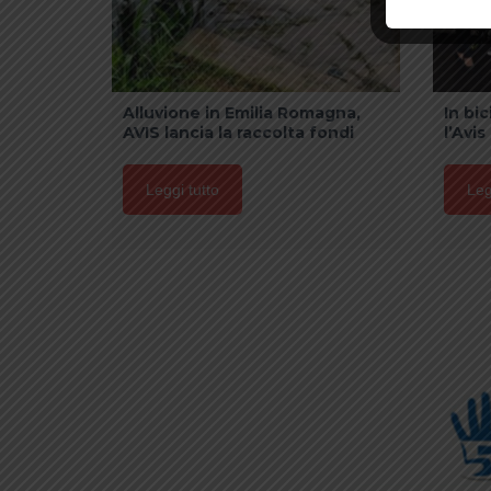
Alluvione in Emilia Romagna,
In bi
AVIS lancia la raccolta fondi
l’Avis
Leggi tutto
Leg