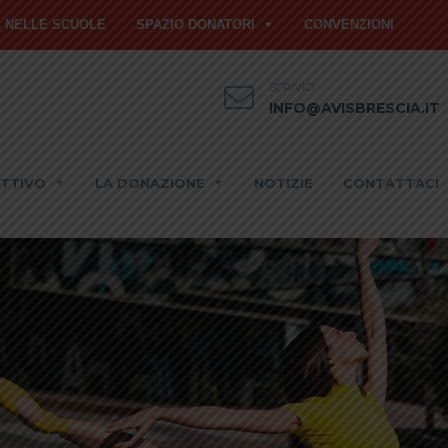
À NELLE SCUOLE
SPAZIO DONATORI
CONVENZIONI
SCRIVICI
INFO@AVISBRESCIA.IT
ETTIVO
LA DONAZIONE
NOTIZIE
CONTATTACI
ademecum di rapida e semplice
Scopri come poter donare sangu
ltazione, circa le sospensioni alla