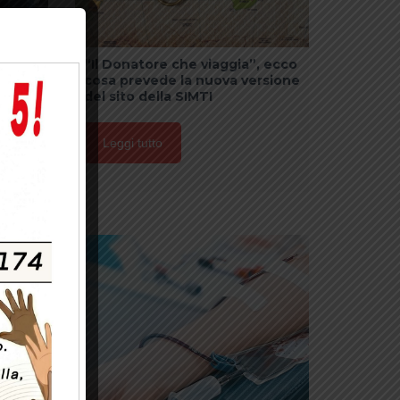
rdelli
“Il Donatore che viaggia”, ecco
cosa prevede la nuova versione
del sito della SIMTI
Leggi tutto