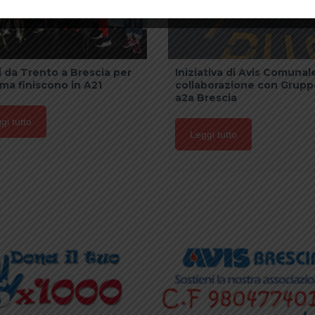
ci da Trento a Brescia per
Iniziativa di Avis Comunale
 ma finiscono in A21
collaborazione con Grupp
a2a Brescia
gi tutto
Leggi tutto