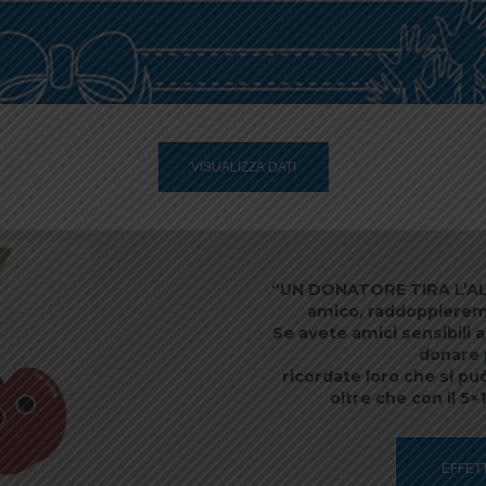
VISUALIZZA DATI
“UN DONATORE TIRA L’AL
amico, raddoppieremm
Se avete amici sensibili 
donare p
ricordate loro che si 
oltre che con il 5
EFFET