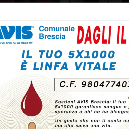
woman 2024
Avis Brescia in corso Zana
per sensibilizzare
sull’importanza della
gi tutto
donazione di sangue
Leggi tutto