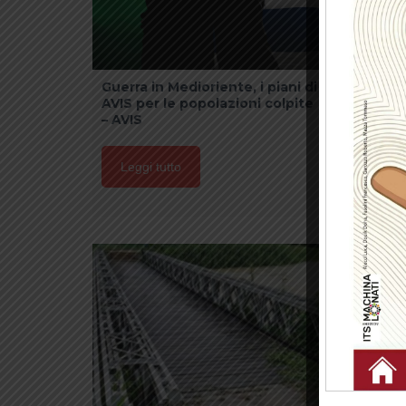
Guerra in Medioriente, i piani di
L’Avis
AVIS per le popolazioni colpite
defun
– AVIS
Leg
Leggi tutto