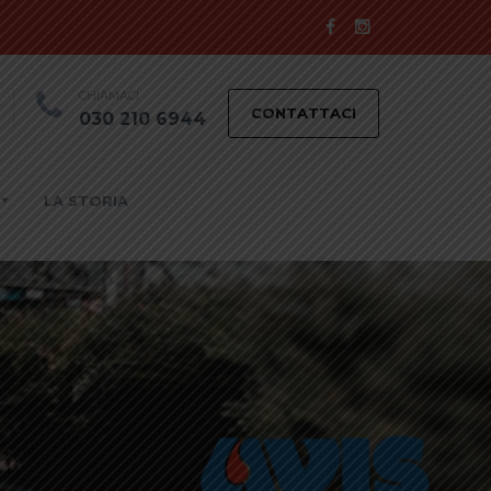
CHIAMACI
CONTATTACI
030 210 6944
LA STORIA
e e