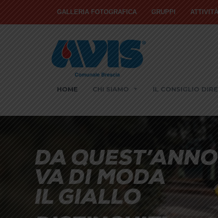
GALLERIA FOTOGRAFICA
GRUPPI
ATTIVIT
HOME
CHI SIAMO
IL CONSIGLIO DIR
V
L’idoneità alla donazione viene stabilita
consu