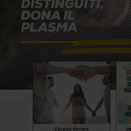
mediante un'attenta analisi. Scopri chi
don
può donare il sangue
Leggi Tutto
Siamo pronti a partire con la nuova app per prenotare le
donazioni!
MAGGIORI INFO
Chi può donare
V