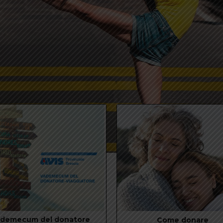
diventa anche tu un donatore
azioni dopo un viaggio all'estero.
MAGGIORI INFO
MAGGIORI INFO
Scopri le convenzioni che abbiamo riservato ai nostri
donatori.
MAGGIORI INFO
ademecum del donatore
Come donare