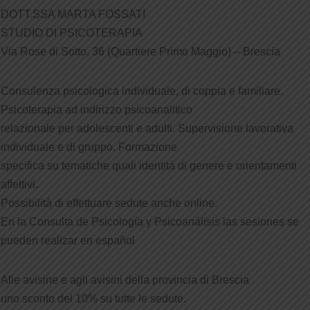
DOTT.SSA MARTA FOSSATI
STUDIO DI PSICOTERAPIA
Via Rose di Sotto, 36 (Quartiere Primo Maggio) – Brescia
Consulenza psicologica individuale, di coppia e familiare.
Psicoterapia ad indirizzo psicoanalitico
relazionale per adolescenti e adulti. Supervisione lavorativa
individuale e di gruppo. Formazione
specifica su tematiche quali identità di genere e orientamenti
affettivi.
Possibilità di effettuare sedute anche online.
En la Consulta de Psicología y Psicoanálisis las sesiones se
pueden realizar en español
Alle avisine e agli avisini della provincia di Brescia
uno sconto del 10% su tutte le sedute.