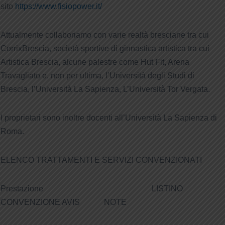
sito
https://www.fisiopower.it/
Attualmente collaboriamo con varie realtà bresciane tra cui
CorrixBrescia, società sportive di ginnastica artistica tra cui
Artistica Brescia, alcune palestre come Hut Fit, Arena
Travagliato e, non per ultima, l’Università degli Studi di
Brescia, l’Università La Sapienza, L’Università Tor Vergata.
I proprietari sono inoltre docenti all’Università La Sapienza di
Roma.
ELENCO TRATTAMENTI E SERVIZI CONVENZIONATI
Prestazione LISTINO
CONVENZIONE AVIS NOTE