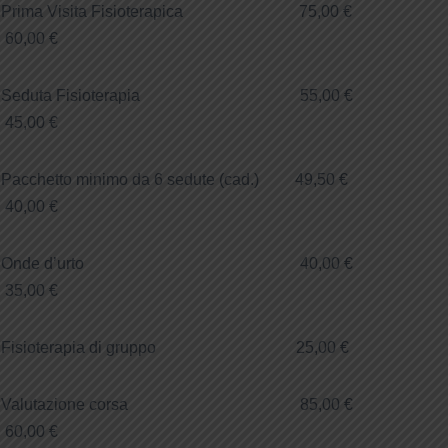
Prima Visita Fisioterapica 75,00 €
60,00 €
Seduta Fisioterapia 55,00 €
45,00 €
Pacchetto minimo da 6 sedute (cad.) 49,50 €
40,00 €
Onde d’urto 40,00 €
35,00 €
Fisioterapia di gruppo 25,00 €
Valutazione corsa 85,00 €
60,00 €