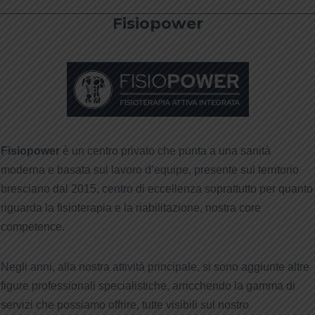
Fisiopower
Fisiopower
è un centro privato che punta a una sanità
moderna e basata sul lavoro d’equipe, presente sul territorio
bresciano dal 2015, centro di eccellenza soprattutto per quanto
riguarda la fisioterapia e la riabilitazione, nostra core
competence.
Negli anni, alla nostra attività principale, si sono aggiunte altre
figure professionali specialistiche, arricchendo la gamma di
servizi che possiamo offrire, tutte visibili sul nostro