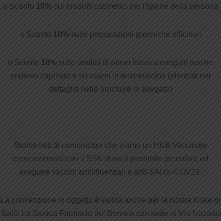
o Sconto
10%
sui prodotti cosmetici per l’igiene della persona
o Sconto
10%
sulle preparazioni galeniche officinali
o Sconto
10%
sulle analisi di prima istanza eseguiti tramite
prelievo capillare e su esami in telemedicina (elencati nel
dettaglio nella brochure in allegato)
Siamo lieti di comunicare che siamo un HUB Vaccinale
convenzionato con il SSN dove è possibile prenotare ed
eseguire vaccini antinfluenzali e anti-SARS-COV19.
La convenzione in oggetto è valida anche per la nostra filiale di
Salò: La Storica Farmacia del Benaco con sede in Via Nazario