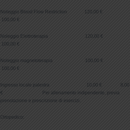
Noleggio Blood Flow Restriction 120,00 €
100,00 €
Noleggio Elettroterapia 120,00 €
100,00 €
Noleggio magnetoterapia 100,00 €
100,00 €
Ingresso locale palestra 10,00 € 8,00
€ Per allenamento indipendente, previa
prenotazione e prescrizione di esercizi.
Ortopedico: