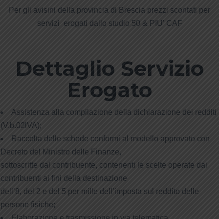
Per gli avisini della provincia di Brescia prezzi scontati per
servizi erogati dallo studio 50 & PIU’ CAF
Dettaglio Servizio
Erogato
Assistenza alla compilazione della dichiarazione dei redditi
(V.b.02lVA);
Raccolta delle schede conformi al modello approvato con
Decreto del Ministro delle Finanze,
sottoscritte dal contribuente, contenenti le scelte operate dai
contribuenti ai fini della destinazione
dell’8, del 2 e del 5 per mille dell’imposta sul reddito delle
persone fisiche;
Elaborazione e trasmissione in via telematica