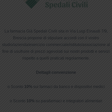
La farmacia Già Spedali Civili sita in Via Luigi Einaudi 7/9,
Brescia propone di stipulare accordi con il vostro
studio/azienda/esercizio commerciale/istituto/associazione al
fine di usufruire di prezzi agevolati sui nostri prodotti e servizi
rispetto a quelli praticati regolarmente.
Dettagli convenzione
o Sconto
10%
sui farmaci da banco e dispositivi medici
o Sconto
10%
su parafarmaci e integratori alimentari