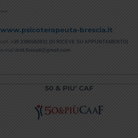
****
www.psicoterapeuta-brescia.it
cell.
+39 3396582631 (SI RICEVE SU APPUNTAMENTO)
e-mail
dott.fossati@gmail.com
50 & PIU’ CAF