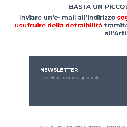
BASTA UN PICCO
Inviare un’e- mail all’indirizzo
se
usufruire della detraibilità
tramite
all’Art
NEWSLETTER
Iscriviti per restare aggiornato